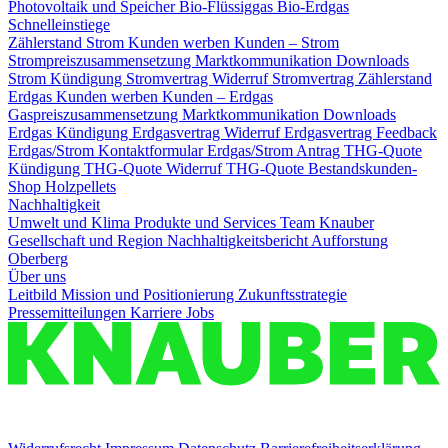
Photovoltaik und Speicher
Bio-Flüssiggas
Bio-Erdgas
Schnelleinstiege
Zählerstand Strom
Kunden werben Kunden – Strom
Strompreiszusammensetzung
Marktkommunikation Downloads
Strom
Kündigung Stromvertrag
Widerruf Stromvertrag
Zählerstand
Erdgas
Kunden werben Kunden – Erdgas
Gaspreiszusammensetzung
Marktkommunikation Downloads
Erdgas
Kündigung Erdgasvertrag
Widerruf Erdgasvertrag
Feedback
Erdgas/Strom
Kontaktformular Erdgas/Strom
Antrag THG-Quote
Kündigung THG-Quote
Widerruf THG-Quote
Bestandskunden-
Shop Holzpellets
Nachhaltigkeit
Umwelt und Klima
Produkte und Services
Team Knauber
Gesellschaft und Region
Nachhaltigkeitsbericht
Aufforstung
Oberberg
Über uns
Leitbild
Mission und Positionierung
Zukunftsstrategie
Pressemitteilungen
Karriere
Jobs