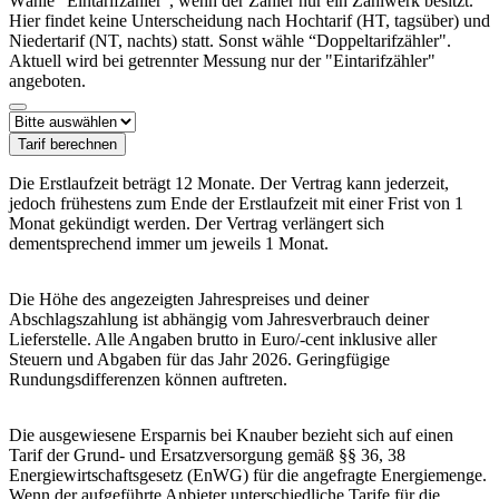
Wähle "Eintarifzähler", wenn der Zähler nur ein Zählwerk besitzt.
Hier findet keine Unterscheidung nach Hochtarif (HT, tagsüber) und
Niedertarif (NT, nachts) statt. Sonst wähle “Doppeltarifzähler".
Aktuell wird bei getrennter Messung nur der "Eintarifzähler"
angeboten.
Tarif berechnen
Die Erstlaufzeit beträgt 12 Monate. Der Vertrag kann jederzeit,
jedoch frühestens zum Ende der Erstlaufzeit mit einer Frist von 1
Monat gekündigt werden. Der Vertrag verlängert sich
dementsprechend immer um jeweils 1 Monat.
Die Höhe des angezeigten Jahrespreises und deiner
Abschlagszahlung ist abhängig vom Jahresverbrauch deiner
Lieferstelle. Alle Angaben brutto in Euro/-cent inklusive aller
Steuern und Abgaben für das Jahr 2026. Geringfügige
Rundungsdifferenzen können auftreten.
Die ausgewiesene Ersparnis bei Knauber bezieht sich auf einen
Tarif der Grund- und Ersatzversorgung gemäß §§ 36, 38
Energiewirtschaftsgesetz (EnWG) für die angefragte Energiemenge.
Wenn der aufgeführte Anbieter unterschiedliche Tarife für die