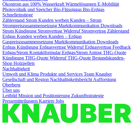
Ökostrom aus 100% Wasserkraft
Wärmelösungen
E-Mobilität
Photovoltaik und Speicher
Bio-Flüssiggas
Bio-Erdgas
Schnelleinstiege
Zählerstand Strom
Kunden werben Kunden – Strom
Strompreiszusammensetzung
Marktkommunikation Downloads
Strom
Kündigung Stromvertrag
Widerruf Stromvertrag
Zählerstand
Erdgas
Kunden werben Kunden – Erdgas
Gaspreiszusammensetzung
Marktkommunikation Downloads
Erdgas
Kündigung Erdgasvertrag
Widerruf Erdgasvertrag
Feedback
Erdgas/Strom
Kontaktformular Erdgas/Strom
Antrag THG-Quote
Kündigung THG-Quote
Widerruf THG-Quote
Bestandskunden-
Shop Holzpellets
Nachhaltigkeit
Umwelt und Klima
Produkte und Services
Team Knauber
Gesellschaft und Region
Nachhaltigkeitsbericht
Aufforstung
Oberberg
Über uns
Leitbild
Mission und Positionierung
Zukunftsstrategie
Pressemitteilungen
Karriere
Jobs