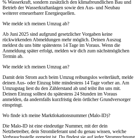
% Wasserkraft, sondern zusätzlich den klimafreundlichen Bau und
Betrieb der Wasserkraftanlagen sowie den Aus- und Neubau
weiterer erneuerbarer Energiequellen.
Wie melde ich meinen Umzug ab?
Ab Juni 2025 sind aufgrund gesetzlicher Vorgaben keine
rückwirkenden Abmeldungen mehr möglich. Deinen Auszug
meldest du uns bitte spätestens 14 Tage im Voraus. Wenn die
Anmeldung später erfolgt, melden wir dich zum nächstmöglichen
Termin ab.
Wie melde ich meinen Umzug an?
Damit dein Strom auch beim Umzug reibungslos weiterläuft, melde
deinen Aus‑ oder Einzug bitte mindestens 14 Tage vorher an. Am
Umzugstag liest du den Zählerstand ab und teilst ihn uns mit.
Deinen Einzug solltest du spätestens 24 Stunden im Voraus
anmelden, da andernfalls kurzfristig dein örtlicher Grundversorger
einspringt.
Wo finde ich meine Marktlokationsnummer (Malo‑ID)?
Die Malo‑ID ist eine eindeutige Nummer, mit der dein
Netzbetreiber, dein Stromlieferant und du genau wissen, welche
Verbrauchsstelle gemeint ist. Du findest sie auf jeder Stromrechnung