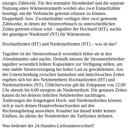
einziges Zählwerk. Für den normalen Strombedarf und die separate
Nutzung eines Wärmestromtarifs werden also zwei Eintarifzähler
benötigt, um die Verbräuche getrennt erfassen zu können.
Doppeltarif- bzw. Zweitarifzähler verfügen über zwei getrennte
Zählwerke, in denen der Stromverbrauch zu unterschiedlichen
Zeiten getrennt erfasst wird – tagsüber der Hochtarif (HT), nachts
der günstigere Niedertarif (NT) für Wärmestrom.
Hochtarifzeiten (HT) und Niedertarifzeiten (NT) – was ist das?
Tagsüber ist der Stromverbrauch wesentlich höher als in den
Abendstunden oder nachts. Deshalb müssen die Stromnetzbetreiber
tagsüber wesentlich höhere Kapazitäten zur Verfügung stellen, um
eine stabile Stromversorgung bei hoher Last zu gewährleisten. Aus
der Unterscheidung zwischen laststarken und lastschwachen Zeiten
ergeben sich bei den Netzbetreibern Hochtarifzeiten (HT) und
Niedertarifzeiten (NT). Üblicherweise gilt die Zeitspanne von 22:00
Uhr abends bis 6:00 morgens als Niedertarifzeit. Die genauen Zeiten
kannst du bei deinem örtlichen Netzbetreiber nachfragen.
Änderungen der festgelegten Hoch- und Niedertarifzeiten können
sich je nach deinen Hauptverbrauchszeiten auf den
Rechnungsbetrag auswirken. Knauber hat darauf leider keinen
Einfluss, da alleine der Netzbetreiber die Tarifzeiten definiert.
Was bedeutet der 24‑Stunden‑Lieferantenwechsel?